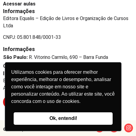
Acessar aulas
Informações
Editora Equalis – Edição de Livros e Organização de Cursos
Ltda
CNPJ: 05.801.848/0001-33
Informações
São Paulo:
R. Vitorino Carmilo, 690 – Barra Funda
Curitiba:
R. Dr. Jofre Cabral e Silva, 163 – Jardim Social
Utilizamos cookies para oferecer melhor
Informações
experiência, melhorar o desempenho, analisar
Expanda seu conhecimento
como você interage em nosso site e
Aprenda e se desenvolva conosco
personalizar conteúdo. Ao utilizar este site, você
concorda com o uso de cookies.
Inscreva-se
Ok, entendi!
© 2026 Equalis. Todos os direitos reservados.