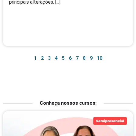
principais alterações. [...]
1
2
3
4
5
6
7
8
9
10
Conheça nossos cursos: