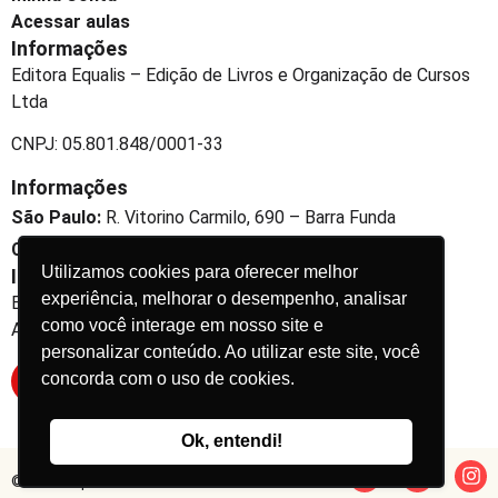
Acessar aulas
Informações
Editora Equalis – Edição de Livros e Organização de Cursos
Ltda
CNPJ: 05.801.848/0001-33
Informações
São Paulo:
R. Vitorino Carmilo, 690 – Barra Funda
Curitiba:
R. Dr. Jofre Cabral e Silva, 163 – Jardim Social
Utilizamos cookies para oferecer melhor
Informações
experiência, melhorar o desempenho, analisar
Expanda seu conhecimento
como você interage em nosso site e
Aprenda e se desenvolva conosco
personalizar conteúdo. Ao utilizar este site, você
concorda com o uso de cookies.
Inscreva-se
Ok, entendi!
© 2026 Equalis. Todos os direitos reservados.